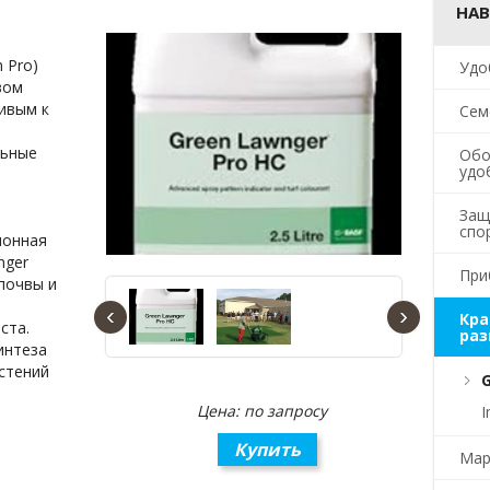
НАВ
n Pro)
Удо
вом
ивым к
Сем
льные
Обо
удо
Защ
спо
ионная
nger
При
почвы и
‹
›
Кра
ста.
ра
интеза
стений
Цена: по запросу
I
Купить
Мар