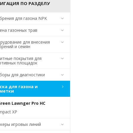
ИГАЦИЯ ПО РАЗДЕЛУ
брения для газона NPK
ена газонных трав
рудование для внесения
брений и семян
итные покрытия для
ртивных площадок
боры для диагностики
ска для газона и
зметки
Green Lawnger Pro HC
mpact XP
керы игровых линий