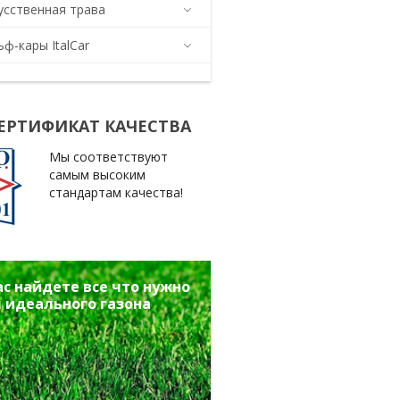
усственная трава
ьф-кары ItalCar
СЕРТИФИКАТ КАЧЕСТВА
Мы соответствуют
самым высоким
стандартам качества!
ас найдете все что нужно
 идеального газона