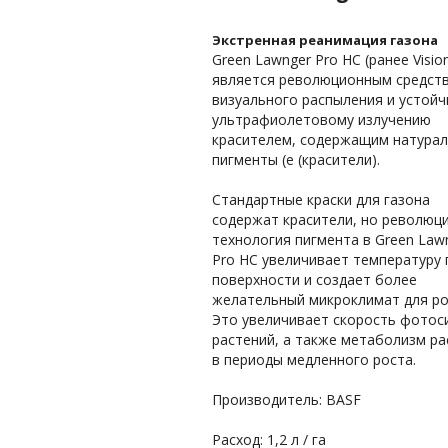
Экстренная реанимация газона
Green Lawnger Pro HC (ранее Visio
является революционным средст
визуального распыления и устойч
ультрафиолетовому излучению
красителем, содержащим натура
пигменты (е (красители).
Стандартные краски для газона
содержат красители, но революц
технология пигмента в Green Law
Pro HC увеличивает температуру 
поверхности и создает более
желательный микроклимат для ро
Это увеличивает скорость фотос
растений, а также метаболизм ра
в периоды медленного роста.
Производитель: BASF
Расход: 1,2 л / га