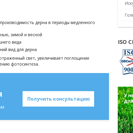
Иск
Гол
спроизводимость дерна в периоды медленного
нью, зимой и весной
ISO 
шнего вида
ний вид для дерна
 отраженный свет, увеличивает поглощение
чению фотосинтеза.
я
У н
Получить консультацию
для
ам